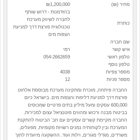
מחיר (₪)
1,200,000
₪
בהזדמנות - דרוש שותף
לחברה לשיווק מערכת
כותרת
טכנולוגית פורצת דרך למניעת
הצפות מים
שם חברה
איש קשר
רמי
טלפון ראשי
054-2662659
טלפון נוסף
מספר צפיות
4038
מספר פניות
12
החברה פיתחה, מוכרת ומתקינה מערכת מבוססת אלחוט
פורצת דרך למניעת דליפות והצפות מים. בישראל כיום
600,000 עסקים ומעל מיליון בתים פרטיים שמכוסים
בביטוח מבנה ורכוש ומהווים פוטנציאל עצום למכירות.
החברה מקיימת קשרים עסקיים עם חב' הביטוח להתקנת
המערכת ובין לקוחותיה נמנים רשויות מקומיות, מפעלים,
משרדים, מגדלי מגורים, וילות ועוד. ההשקעה מיועדת לתוך