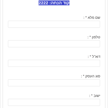
קוד הנחה: 2222
שם מלא
* :
טלפון
* :
דוא"ל
* :
סוג העסק
* :
ישוב
* :