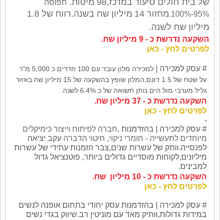
של בית חולים סיעוד במרכז,98 מיטות.
תפוסה
מחזור 14 מיליון שח בשנה.
רווח של 1.8
95%-100%.
מיליון שח לשנה.
השקעה נדרשת כ - 9 מיליון שח.
לפרטים לחץ - כאן
# עסק
למכירה |
למכירה מלון עובד עם 100 חדרים כ 5,000 מ"ר
על שטח של 1.5 דונם,המלון שופץ בהשקעה של 15 מיליון שח.באזור
גליל מערבי מול הים.נותן תשואה של כ 6.4% לשנה.
השקעה נדרשת כ - 37 מיליון שח.
לפרטים לחץ - כאן
-
# עסק
למכירה | בהזדמנות ,
חברה לפיתוח וייצור כימיקלים
מיוחדים לתעשייה - חומרי ניקוי, חיטוי הדברה
עקב יציאה
לפנסייה.וותק של עשרות שנים,צבר הזמנות עתידי של עשרות
מיליונים,לקוחות מוסדיים גדולים ביותר, פוטנציאל גדול
למבינים.
השקעה נדרשת כ - 10 מיליון שח.
לפרטים לחץ - כאן
# עסק
למכירה | בהזדמנות עסק יחודי בתחום אופנה לנשים
במידות גדולות,וותיק מאד עם מוניטין רב.שיווק בגדי נשים