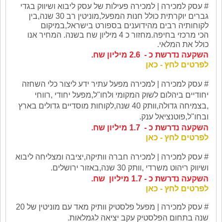
# עסק
למכירה |
למכירה
פעילות של עסק ליבוא ושיווק בגדי
גברים יוקרתית כולל חנות המפעל,מוניטין רב 30 שנה,בין
לקוחותיה רבים מהידוענים בספורט בישראל,במיקום
הכי מרכזי בחיפה.מחזור כ 4 מיליון שח בשנה. המחיר אנו
כולל את המלאי.
השקעה נדרשת כ - 2.6 מיליון שח.
לפרטים לחץ - כאן
# עסק
למכירה |
למכירה מפעל עתיר ידע ליצור כלי השחזה
יחודיים ביהלום לשוק המקומי ולחו"ל,מפעל יחודי ,רווחי
,בצמיחה גדולה,וותק 40 שנה,לקוחות מוסדיים גדולים בארץ
ובחו"ל,פוטנציאל ענק.
השקעה נדרשת כ - 1.7 מיליון שח.
לפרטים לחץ - כאן
# עסק
למכירה |
למכירה חברה וותיקה,יציבה ומצליחה ליבוא
ושיווק ריהוט משרדי ,וותק 30 שנה,באזור ירושלים.
השקעה נדרשת כ - 1.7 מיליון שח.
לפרטים לחץ - כאן
# עסק למכירה | מפעל פלסטיק וותיק מאד עם מוניטין של 20
שנה בתחום הפלסטיק
עקב יציאה לגמלאות.