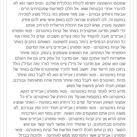
שסכומי ההשקעה יתאימו ליכולת הכלכלית שלכם. הטיפ השני הוא לא
להיגרר אחרי הבטחות שווא. אל תלכו למודעות שמבטיחים הרים
וגבעות ורווחים גבוהים – שכן מוזר שעסק כזה בכלל מוצע למכירה.
במקום זה, לכו לעסקים שנראה לכם באופן אישי שיש להם אפיק
השקעה מעניין, ושיש לכם את היכולת הריאלית להרחיב אותם.
כדי לשווק מודעה אפקטיבית באתר של קניות באינטרנט - פנאי וספורט
| אביזרים חובה להקפיד על כמה צעדים חשובים. קודם כל מסרו את
כל הפרטים הבסיסיים ביותר בנוגע להשקעה. כשאתם כותבים באתר
של קניות באינטרנט - פנאי וספורט | אביזרים ציינו את המיקום
הספציפי של המתחם, את האנשים שעוסקים בעסק, וכמה שיותר
אפשרויות ליצור אתכם קשר. אם מדובר על עסק ציינו גם את העולם
שבו הוא עוסק. אם מדובר על נדל"ן ציינו מחיר למ"ר ומה הנדל"ן כולל
בתוכו ומה הייעוד שלו. חשוב מאד להכיר שהאינטרס שלכם באתר של
קניות באינטרנט - פנאי וספורט | אביזרים הוא לא לקבל כמה שיותר
פניות. האינטרס הוא לקבל כמה שיותר פניות שיהיו מתאימות עבורכם,
ושמהן תוכלו לארגן פגישות של ממש.
מדוע כדאי לאתר קניות באינטרנט - פנאי וספורט | אביזרים דווקא
באינטרנט ולא במקומות שונים? מה היתרון של האינטרנט ע"פ כל
אמצעי השיווק האחרים? קודם כל היתרון הוא בזמינות – האתר שמציג
קניות באינטרנט - פנאי וספורט | אביזרים תמיד יהיה זמין עבורכם, לא
משנה היכן אתם ממוקמים ומה השעה. יתרון נוסף הוא העדכניות.
אתם תראו אך ורק קניות באינטרנט - פנאי וספורט | אביזרים שעוד
פתוחים מבחינתכם, כך שתמיד יהיה אפשר ליצור קשר עם איש
הקשר. כמו כן אתם תוכלו לראות מודעות של קניות באינטרנט - פנאי
וספורט | אביזרים אשר התפרסמו ממש לאחרונה - ולהכות בברזל