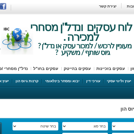
בות
יצירת קשר
ן
עסקים בזכיינות
עסקים בהייטק
עסקים בחו"ל
נדל"ן מסחרי /פ
ת
דרושים עובדים
יעוץ וליווי עסקי
עורכי דין
יבוא ומסחר בינלאומי
קרנות גיוס הון
יעוץ א
וס הון