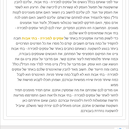
עוד לפני שאתם בכלל ניגשים אל עסקים למכירה - בתי אבות , עליכם להבין
שהשקעות של תפעול העסק לא קשורות רק לרכישה שלו. הרעיון הוא לשפר
את העסק עוד ועוד. לכן עליכם לחשוב בין השאר האם אתם מעוניינים לקנות
נדל"ן נוסף ולהצמיד אותו למתחם שרכשתם. עליכם לחשוב האם תפנו לכח
אדם נוסף, האם תזדקקו למכשור טכנולוגי משוכלל, ולעוד ועוד אמצעים
מגוונים. המחשבה הזו והתכנון המקדים, יעזרו לכם לבחור עסקים למכירה -
בתי אבות שמתאימים לראש שלכם
.
כדי לשווק מודעה אפקטיבית באתר של
עסקים למכירה - בתי אבות
חובה
להקפיד על כמה צעדים חשובים. קודם כל מסרו את כל הפרטים המרכזיים
ביותר בנוגע להשקעה. כשאתם כותבים באתר של עסקים למכירה - בתי אבות
ציינו את המיקום הספציפי של המתחם, את האנשים שעוסקים בעבודה,
וכמה שיותר פלטפורמות ליצור אתכם קשר. אם מדובר על עסק ציינו גם את
הנושא שבו הוא עוסק. אם מדובר על נדל"ן ציינו מחיר למ"ר ומה הנדל"ן כולל
בתוכו ומה הייעוד שלו. חשוב מאד להבין שהאינטרס שלכם באתר של עסקים
למכירה - בתי אבות הוא לא לקבל כמה שיותר פניות. האינטרס הוא לקבל
כמה שיותר פניות שיהיו ממשיות עבורכם, ושמהן תוכלו לקבוע פגישות של
ממש
.
אנו מודים לכם שפניתם את מה שמסקרן אתכם. אתם תמיד מוזמנים תמיד
לחזור לאתר של עסקים למכירה - בתי אבות ולראות האם התפרסמו מודעות
חדשות שמסוגלות להיות רלוונטיות עבורכם. כמובן שאם איתרתם כאן
השקעות שמושכים אתכם, אנחנו מאחלים לכם יצירת קשר מושלם, שיוביל
להשקעה נהדרת בעבורכם
.