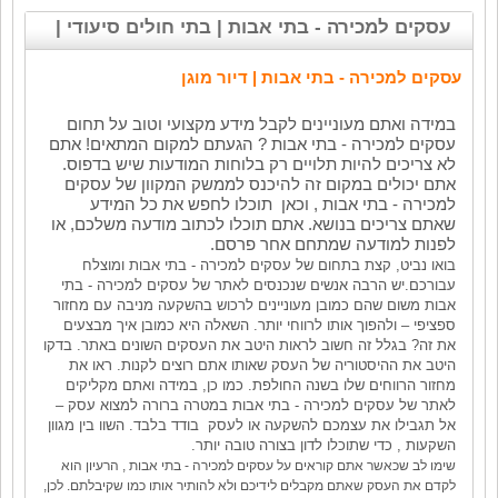
עסקים למכירה - בתי אבות | בתי חולים סיעודי |
דיור מוגן
עסקים למכירה - בתי אבות | דיור מוגן
במידה ואתם מעוניינים לקבל מידע מקצועי וטוב על תחום
עסקים למכירה - בתי אבות ? הגעתם למקום המתאים! אתם
לא צריכים להיות תלויים רק בלוחות המודעות שיש בדפוס.
אתם יכולים במקום זה להיכנס לממשק המקוון של עסקים
למכירה - בתי אבות , וכאן תוכלו לחפש את כל המידע
שאתם צריכים בנושא. אתם תוכלו לכתוב מודעה משלכם, או
לפנות למודעה שמתחם אחר פרסם
.
בואו נביט, קצת בתחום של עסקים למכירה - בתי אבות ומוצלח
עבורכם.יש הרבה אנשים שנכנסים לאתר של עסקים למכירה - בתי
אבות משום שהם כמובן מעוניינים לרכוש בהשקעה מניבה עם מחזור
ספציפי – ולהפוך אותו לרווחי יותר. השאלה היא כמובן איך מבצעים
את זה? בגלל זה חשוב לראות היטב את העסקים השונים באתר. בדקו
היטב את ההיסטוריה של העסק שאותו אתם רוצים לקנות. ראו את
מחזור הרווחים שלו בשנה החולפת. כמו כן, במידה ואתם מקליקים
לאתר של עסקים למכירה - בתי אבות במטרה ברורה למצוא עסק –
אל תגבילו את עצמכם להשקעה או לעסק בודד בלבד. השוו בין מגוון
השקעות , כדי שתוכלו לדון בצורה טובה יותר
.
שימו לב שכאשר אתם קוראים על עסקים למכירה - בתי אבות , הרעיון הוא
לקדם את העסק שאתם מקבלים לידיכם ולא להותיר אותו כמו שקיבלתם. לכן,