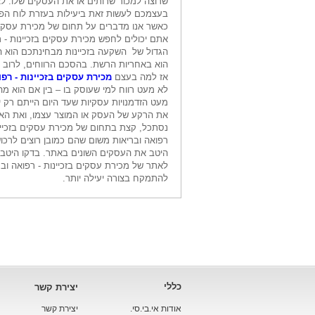
שרוצה למכור שרותים או את העסקים שלו. ל
בעצמכם לעשות זאת ביעילות בעזרת לוח הפר
כאשר אנו מדברים על תחום של מכירת עסקים בז
אתם יכולים לחפש מכירת עסקים בזכיינות - רפ
הגדול של השקעה בזכיינות מבחינתכם הוא הש
הוא באחריות הרשת. בהסכם הרווחים, לרוב
אז למה בעצם
מכירת עסקים בזכיינות - רפו
לא מעט רווח למי שעוסק בו – בין אם הוא מה
מעט הזדמנויות עסקיות שעד היום הייתם רק יכ
את הרקע של העסק או המוצר עצמו, ואת האד
נסתכל, קצת בתחום של מכירת עסקים בזכיינות
רפואה ובריאות משום שהם כמובן רוצים לרכוש
היטב את העסקים השונים באתר. בדקו היטב א
לאתר של מכירת עסקים בזכיינות - רפואה וב
להתמקח בצורה יעילה יותר
.
כללי
יצירת קשר
אודות אי.בי.סי.
יצירת קשר