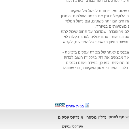
 כדי לפרסם מודעה עבורם. כעת, תוכלו
א שיטה מאד ייחודית לניהול של השקעה.
ה הלוקאלית ובין אם ברמה העולמית. היתרון
וחים הם יותר פשוטים, וגם ניהול המלאי
 משמעותיים במיוחד
.
תעלם מהעובדה, שמדובר על תחום שיכול לתת
אה ובריאות , אתם יכולים לאתר בקלות לא
וחשוב בסינון הראשוני של המודעות, לקרוא
נכנסים לאתר של מכירת עסקים בזכיינות -
איך מבצעים את זה? בגלל זה חשוב לבדוק
ה החולפת. כמו כן, במידה ואתם נכנסים
. השוו בין מגוון השקעות , כדי שתוכלו
בניית אתרים
שותף לעסק
נדל"ן מסחרי
אינדקס עסקים
אינדקס עסקים