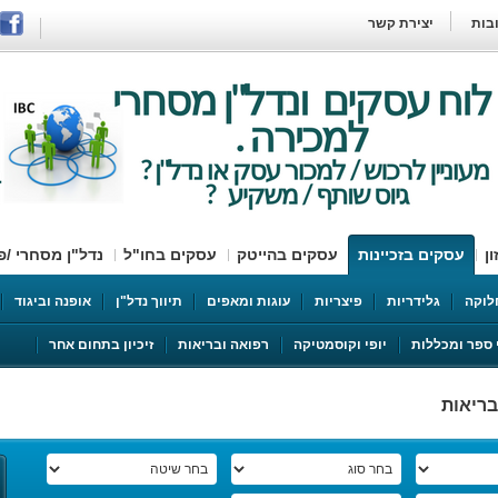
בות
יצירת קשר
ן
עסקים בזכיינות
עסקים בהייטק
עסקים בחו"ל
נדל"ן מסחרי /פ
סטוקים למכירה
English
ספקי שירות
דרוש
חלוקה
גלידריות
פיצריות
עוגות ומאפים
תיווך נדל"ן
אופנה וביגוד
 ספר ומכללות
יופי וקוסמטיקה
רפואה ובריאות
זיכיון בתחום אחר
בריאות