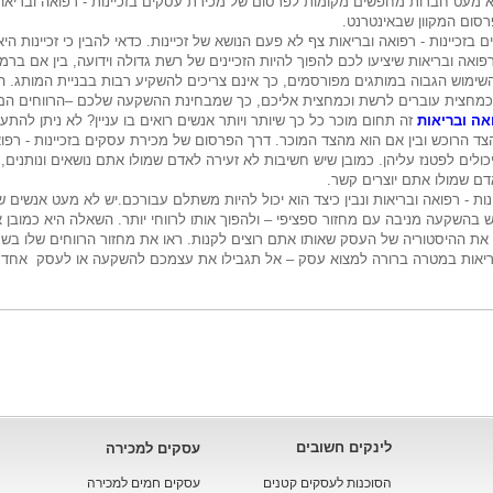
א מעט חברות מחפשים מקומות לפרסום של מכירת עסקים בזכיינות - רפואה ובריאות
סום המקוון שבאינטרנט
.
כיינות - רפואה ובריאות צף לא פעם הנושא של זכיינות. כדאי להבין כי זכיינות הי
ואה ובריאות שיציעו לכם להפוך להיות הזכיינים של רשת גדולה וידועה, בין אם ברמ
ימוש הגבוה במותגים מפורסמים, כך אינם צריכים להשקיע רבות בבניית המותג. הרו
 כמחצית עוברים לרשת וכמחצית אליכם, כך שמבחינת ההשקעה שלכם –הרווחים הם
אה ובריאות
זה תחום מוכר כל כך שיותר ויותר אנשים רואים בו עניין? לא ניתן לה
צד הרוכש ובין אם הוא מהצד המוכר. דרך הפרסום של מכירת עסקים בזכיינות - רפו
ולים לפטנז עליהן. כמובן שיש חשיבות לא זעירה לאדם שמולו אתם נושאים ונותנים, 
ם שמולו אתם יוצרים קשר
.
 - רפואה ובריאות ונבין כיצד הוא יכול להיות משתלם עבורכם.יש לא מעט אנשים ש
 בהשקעה מניבה עם מחזור ספציפי – ולהפוך אותו לרווחי יותר. השאלה היא כמובן 
ת ההיסטוריה של העסק שאותו אתם רוצים לקנות. ראו את מחזור הרווחים שלו בשנ
ריאות במטרה ברורה למצוא עסק – אל תגבילו את עצמכם להשקעה או לעסק אחד בלבד
לינקים חשובים
עסקים למכירה
הסוכנות לעסקים קטנים
עסקים חמים למכירה