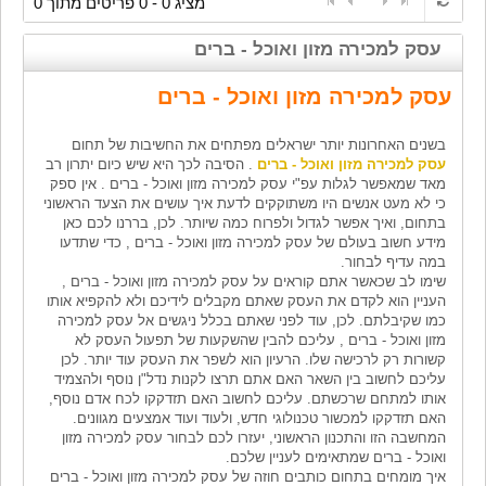
מציג 0 - 0 פריטים מתוך 0
עסק למכירה מזון ואוכל - ברים
עסק למכירה מזון ואוכל - ברים
בשנים האחרונות יותר ישראלים מפתחים את החשיבות של תחום
עסק למכירה מזון ואוכל - ברים
. הסיבה לכך היא שיש כיום יתרון רב
מאד שמאפשר לגלות עפ"י עסק למכירה מזון ואוכל - ברים . אין ספק
כי לא מעט אנשים היו משתוקקים לדעת איך עושים את הצעד הראשוני
בתחום, ואיך אפשר לגדול ולפרוח כמה שיותר. לכן, בררנו לכם כאן
מידע חשוב בעולם של עסק למכירה מזון ואוכל - ברים , כדי שתדעו
במה עדיף לבחור.
שימו לב שכאשר אתם קוראים על עסק למכירה מזון ואוכל - ברים ,
העניין הוא לקדם את העסק שאתם מקבלים לידיכם ולא להקפיא אותו
כמו שקיבלתם. לכן, עוד לפני שאתם בכלל ניגשים אל עסק למכירה
מזון ואוכל - ברים , עליכם להבין שהשקעות של תפעול העסק לא
קשורות רק לרכישה שלו. הרעיון הוא לשפר את העסק עוד יותר. לכן
עליכם לחשוב בין השאר האם אתם תרצו לקנות נדל"ן נוסף ולהצמיד
אותו למתחם שרכשתם. עליכם לחשוב האם תזדקקו לכח אדם נוסף,
האם תזדקקו למכשור טכנולוגי חדש, ולעוד ועוד אמצעים מגוונים.
המחשבה הזו והתכנון הראשוני, יעזרו לכם לבחור עסק למכירה מזון
ואוכל - ברים שמתאימים לעניין שלכם.
איך מומחים בתחום כותבים חוזה של עסק למכירה מזון ואוכל - ברים