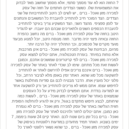
? החוזה הוא לא עוד מסמך סתמי, אלא מסמך שחשוב מאד לבדוק
את המשמעויות שלו. כששני הצדדים חותמים על חוזה של עסק
למכירה מזון ואוכל - ברים , יש לשים לב היטב להתחייבויות של שני
הצדדים. הצד המוכר חייב להתחייב להעברת כל המשאבים והנתונים
עד לזמן ספציפי. מהצד השני, הצד המשקיע צריך בעיקר להתחייב
להעברת הכספים השונים ולתאריכים שבהם הם יועברו. יש להגדיר
היטב בחוזה של עסק למכירה מזון ואוכל - ברים מה נחשב כהפרת
החוזה ובאיזה פיצוי יהיה מדובר. חוזה מנוסח היטב, יוכל למנוע מבעוד
מועד מקרים של סכסוכים, וכך התהליך יהיה קל הרבה יותר.
מהיום, הבחינות של עסק למכירה מזון ואוכל - ברים אינן מורכבות,
אלא נוחות במיוחד. בעזרת הטכנולוגיה, אתם יכולים למצוא עסק
למכירה מזון ואוכל - ברים לפי קריטריונים שמושכים אתכם, וכמובן
לעשות זאת מכל מתחם. שימו לב שכדי לאתר באתר של עסק למכירה
מזון ואוכל - ברים אינכם צריכים אפילו להירשם לאתר או להתחייב
להשקעה מכל סוג שהוא. האתר זמין באופן מלא לציבור הרחב, וכל
פלוני יכול מעניין אותו. הדבר מבטיח לכם גם סודיות מוחלטת באשר
לחיפוש עצמו. אתם ממש לא צריכים להתחייב אך ורק להשקעה אחד
או למודעה בודדת. אתם חופשיים לבדוק מידע על כל העסקים
שנמצאים באתר של עסק למכירה מזון ואוכל - ברים , לעשות כמה
שיחותם, לבצע חיפוש מתקדם בגוגל, ורק אז להגיע להחלטה הסופית.
חווית הגלישה באתר של עסק למכירה מזון ואוכל - ברים לא נגמרת
כאן כמובן. אתם יכולים לחזור ולהיכנס לאתר של עסק למכירה מזון
ואוכל - ברים בכל זמן ביום שנוח לכם. האתר קיים 24 שעות ביממה, 7
ימים בשבוע. האתר תמיד מתעדכן במודעות רלוונטיות בעיסוק של
עסק למכירה מזון ואוכל - ברים , כך שהוא נשאר רלוונטי לאורך כל