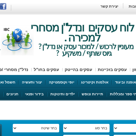
בות
יצירת קשר
ן
עסקים בזכיינות
עסקים בהייטק
עסקים בחו"ל
נדל"ן מסחרי /פ
כירה
English
ספקי שירות
דרושים עובדים
אופנה וביגוד
אולמות וקיטרינג
יופי וקוסמטיקה
יצור ותעשיה
חשמל ואל
י ספר ומכללות
תיירות ונופש
ילדים ותינוקות
בידור ופנאי
חניונים